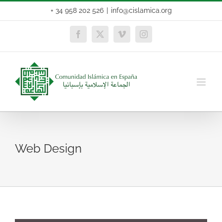
Skip
+ 34 958 202 526
|
info@cislamica.org
to
content
Facebook
X
Vimeo
Instagram
Web Design