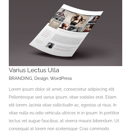
Varius Lectus Ulla
BRANDING
,
Design
,
WordPress
Lorem ipsum dolor sit amet, consectetur adipiscing elit.
Pellentesque sed varius ipsum, vitae sodales erat. Etiam
elit lorem, lacinia vitae sollicitudin ac, egestas ut risus. In
vitae nulla eu odio vehicula ultrices in in ipsum. In porttitor
lectus vel augue faucibus, at viverra mauris bibendum. Ut
consequat at lorem non scelerisque. Cras commodo