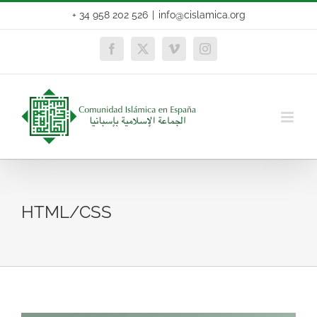
Skip
+ 34 958 202 526
|
info@cislamica.org
to
content
Facebook
X
Vimeo
Instagram
HTML/CSS